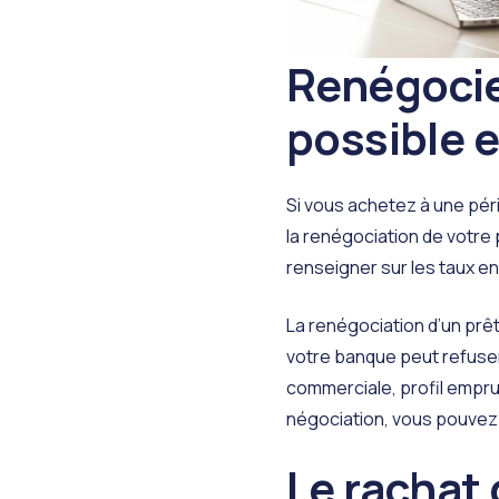
Renégocier
possible e
Si vous achetez à une péri
la
renégociation de votre p
renseigner sur les taux e
La renégociation d’un prêt 
votre banque peut refuser 
commerciale, profil empru
négociation, vous pouvez t
Le rachat 