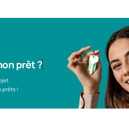
on prêt ?
prêt ?
ojet
 prêts !