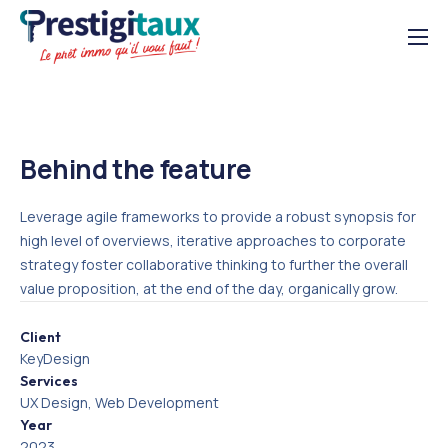
Solutions
À propos
Ressources
Behind the feature
03 21 07 00 99
Leverage agile frameworks to provide a robust synopsis for
high level of overviews, iterative approaches to corporate
strategy foster collaborative thinking to further the overall
value proposition, at the end of the day, organically grow.
Client
KeyDesign
Services
UX Design, Web Development
Year
2023